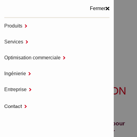
Fermer
Produits

MENU
Services

Accueil
NURON Outils électroportatifs
Optimisation commerciale

Outils de démolition sans fil - NURON
Ingénierie

OUTILS DE DÉMOLITION
Entreprise

SANS FIL - NURON
Contact

Découvrez notre gamme de burineurs pour
travaux légers et intensifs, conçus pour