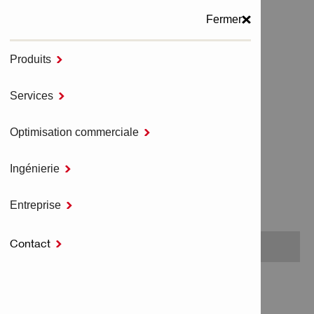
Fermer
Produits

MENU
Services

Accueil
LOGICIELS HILTI
Optimisation commerciale

Ingénierie

LOGICIELS HILTI
Entreprise

Contact

No items found.